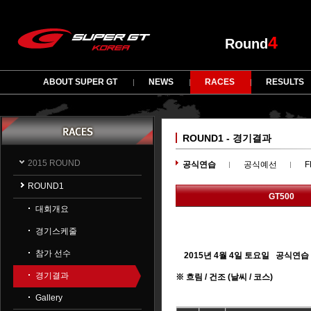
4
Round
ABOUT SUPER GT
NEWS
RACES
RESULTS
ROUND1 - 경기결과
2015 ROUND
공식연습
공식예선
F
ROUND1
GT500
대회개요
경기스케줄
참가 선수
2015년 4월 4일 토요일 공식연습
경기결과
※
흐림
/
건조
(
날씨
/
코스)
Gallery