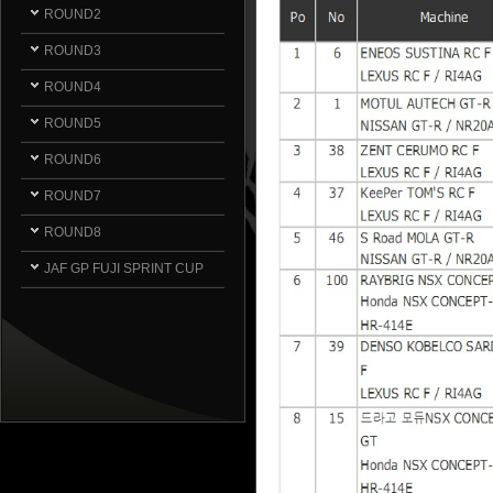
ROUND2
ROUND3
ROUND4
ROUND5
ROUND6
ROUND7
ROUND8
JAF GP FUJI SPRINT CUP